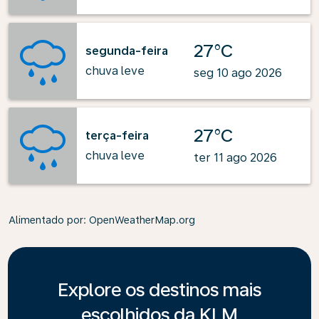
27°C
segunda-feira
chuva leve
seg 10 ago 2026
27°C
terça-feira
chuva leve
ter 11 ago 2026
Alimentado por
: OpenWeatherMap.org
Explore os destinos mais
escolhidos da KLM