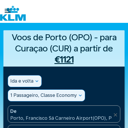

Voos de Porto (OPO) - para
Curaçao (CUR) a partir de
€1121
Ida e volta
expand_more
1 Passageiro, Classe Economy
expand_more
De
close
Porto, Francisco Sá Carneiro Airport(OPO), Portugal