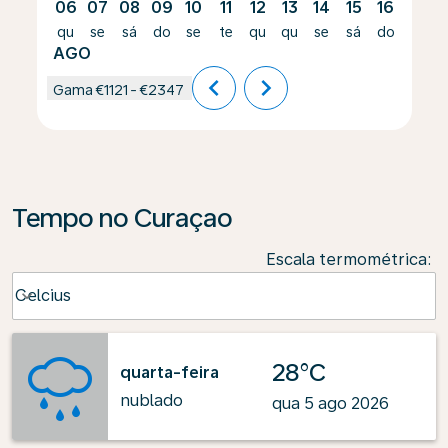
06
07
08
09
10
11
12
13
14
15
16
17
qu
se
sá
do
se
te
qu
qu
se
sá
do
se
AGO
chevron_left
chevron_right
Gama
€1121
-
€2347
Tempo no Curaçao
Escala termométrica
:
Weather unit option Celcius Selected
Celcius
keyboard_arrow_down
28°C
quarta-feira
nublado
qua 5 ago 2026