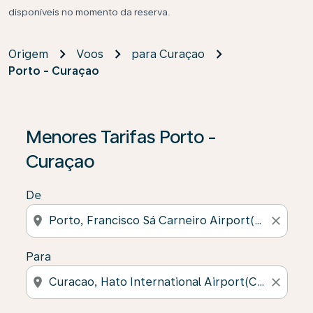
disponíveis no momento da reserva.
Origem
Voos
para Curaçao
Porto - Curaçao
Menores Tarifas Porto -
Curaçao
De
location_on
close
Para
location_on
close