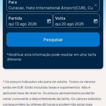
Para
close
Curacao, Hato International Airport(CUR), Curacao
Partida
Volta
today
today
fc-booking-departure-date-aria-label
fc-booking-return-date-ari
qui 13 ago 2026
qui 20 ago 2026
Pesquisar
*Modificar esta informação pode resultar em uma tarifa
diferente
* Os preços indicados são para um adulto. Todos os valores
estão em EUR. Estão incluídas taxas e suplementos. Não é
aplicável taxa de reserva. Os preços apresentados poderão
variar consoante a disponibilidade da tarifa. Os valores exibidos
correspondem às últimas 48 horas e podem não estar mais