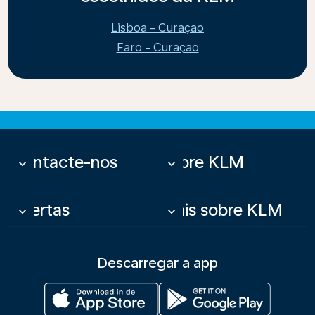
Lisboa - Curaçao
Faro - Curaçao
Contacte-nos
Sobre KLM
keyboard_arrow_down
keyboard_arrow_down
Ofertas
Mais sobre KLM
keyboard_arrow_down
keyboard_arrow_down
Descarregar a app