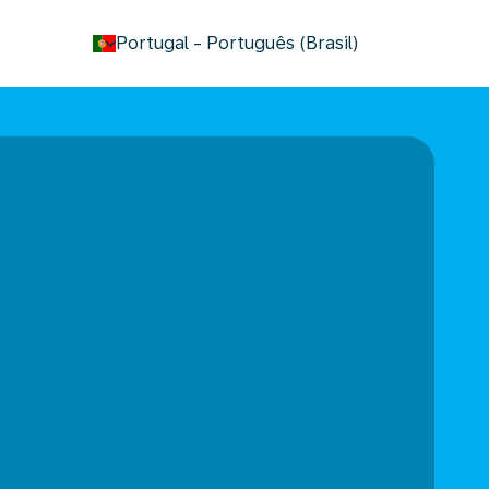
keyboard_arrow_down
Portugal
-
Português (Brasil)