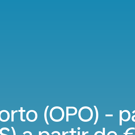
orto (OPO) - p
S) a partir de
€