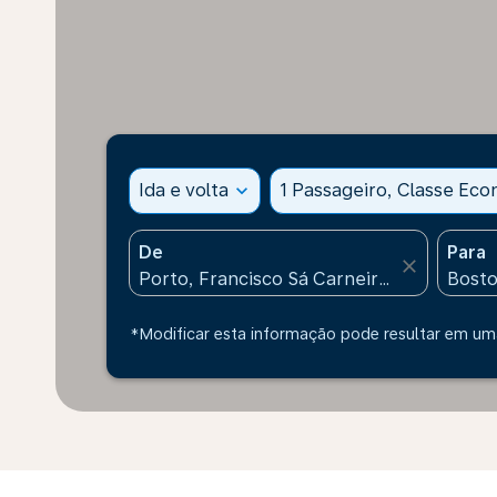
Ida e volta
expand_more
1 Passageiro, Classe Ec
De
Para
close
*Modificar esta informação pode resultar em uma