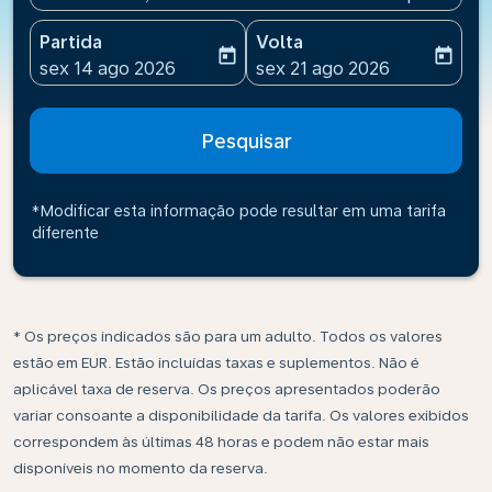
Partida
Volta
today
today
fc-booking-departure-date-aria-label
fc-booking-return-date-ari
sex 14 ago 2026
sex 21 ago 2026
Pesquisar
*Modificar esta informação pode resultar em uma tarifa
diferente
* Os preços indicados são para um adulto. Todos os valores
estão em EUR. Estão incluídas taxas e suplementos. Não é
aplicável taxa de reserva. Os preços apresentados poderão
variar consoante a disponibilidade da tarifa. Os valores exibidos
correspondem às últimas 48 horas e podem não estar mais
disponíveis no momento da reserva.