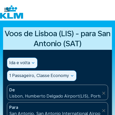

Voos de Lisboa (LIS) - para San
Antonio (SAT)
Ida e volta
expand_more
1 Passageiro, Classe Economy
expand_more
De
close
Lisbon, Humberto Delgado Airport(LIS), Portugal
Para
close
San Antonio, San Antonio International Airport(SAT)