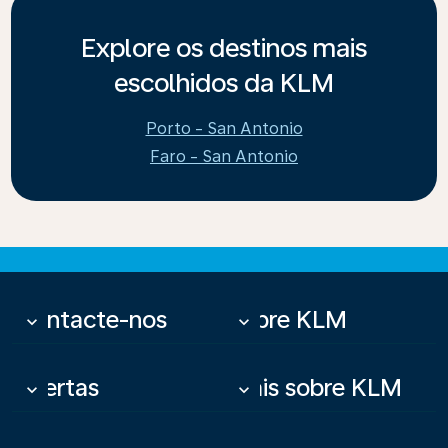
Explore os destinos mais
escolhidos da KLM
Porto - San Antonio
Faro - San Antonio
Contacte-nos
Sobre KLM
keyboard_arrow_down
keyboard_arrow_down
Ofertas
Mais sobre KLM
keyboard_arrow_down
keyboard_arrow_down