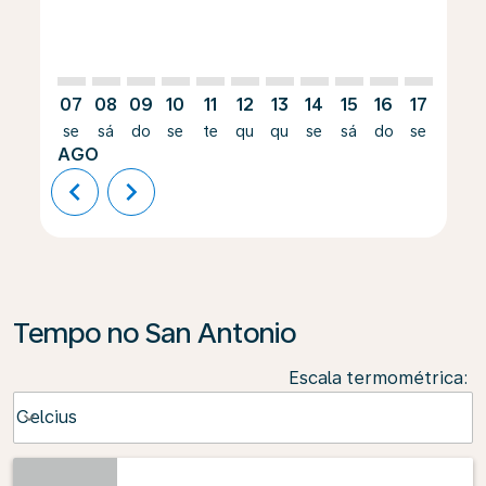
07
08
09
10
11
12
13
14
15
16
17
18
se
sá
do
se
te
qu
qu
se
sá
do
se
te
AGO
chevron_left
chevron_right
Tempo no San Antonio
Escala termométrica
:
Weather unit option Celcius Selected
Celcius
keyboard_arrow_down