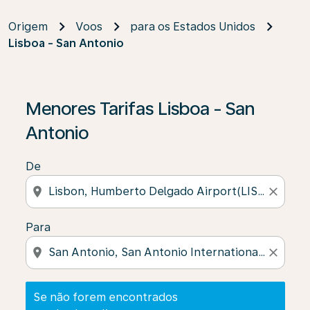
Origem
Voos
para os Estados Unidos
Lisboa - San Antonio
Se não forem encontrados resultados, clique em “Enco
Menores Tarifas Lisboa - San
Antonio
De
location_on
close
Para
location_on
close
Se não forem encontrados