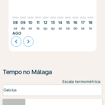
08
09
10
11
12
13
14
15
16
17
18
19
sá
do
se
te
qu
qu
se
sá
do
se
te
qu
AGO
chevron_left
chevron_right
Tempo no Málaga
Escala termométrica
:
Weather unit option Celcius Selected
Celcius
keyboard_arrow_down