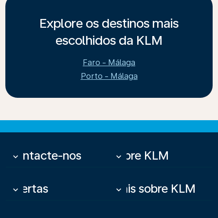
Explore os destinos mais
escolhidos da KLM
Faro - Málaga
Porto - Málaga
Contacte-nos
Sobre KLM
keyboard_arrow_down
keyboard_arrow_down
Ofertas
Mais sobre KLM
keyboard_arrow_down
keyboard_arrow_down