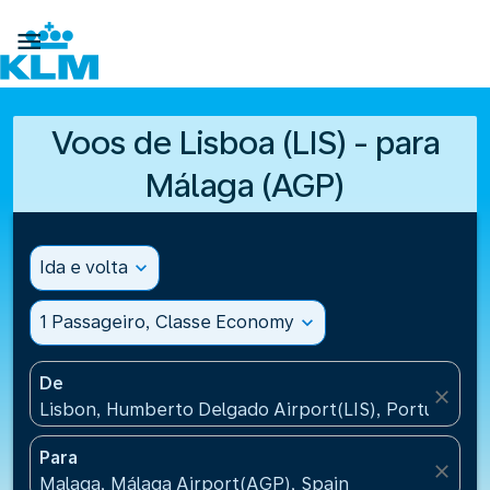

Voos de Lisboa (LIS) - para
Málaga (AGP)
Ida e volta
expand_more
1 Passageiro, Classe Economy
expand_more
De
close
Lisbon, Humberto Delgado Airport(LIS), Portugal
Para
close
Malaga, Málaga Airport(AGP), Spain