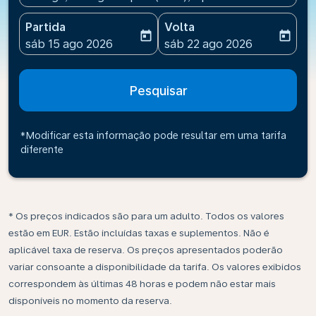
Partida
Volta
today
today
fc-booking-departure-date-aria-label
fc-booking-return-date-ari
sáb 15 ago 2026
sáb 22 ago 2026
Pesquisar
*Modificar esta informação pode resultar em uma tarifa
diferente
* Os preços indicados são para um adulto. Todos os valores
estão em EUR. Estão incluídas taxas e suplementos. Não é
aplicável taxa de reserva. Os preços apresentados poderão
variar consoante a disponibilidade da tarifa. Os valores exibidos
correspondem às últimas 48 horas e podem não estar mais
disponíveis no momento da reserva.