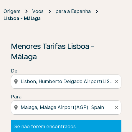
Origem
Voos
para a Espanha
Lisboa - Málaga
Se não forem encontrados resultados, clique em “Enco
Menores Tarifas Lisboa -
Málaga
De
location_on
close
Para
location_on
close
Se não forem encontrados