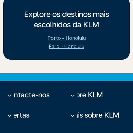
Explore os destinos mais
escolhidos da KLM
Porto - Honolulu
Faro - Honolulu
Contacte-nos
Sobre KLM
keyboard_arrow_down
keyboard_arrow_down
Ofertas
Mais sobre KLM
keyboard_arrow_down
keyboard_arrow_down