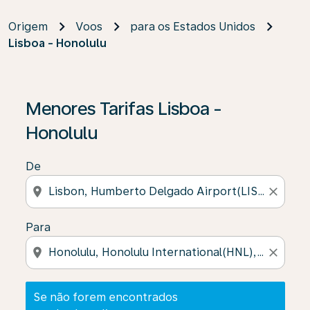
Origem
Voos
para os Estados Unidos
Lisboa - Honolulu
Se não forem encontrados resultados, clique em “Enco
Menores Tarifas Lisboa -
Honolulu
De
location_on
close
Para
location_on
close
Se não forem encontrados