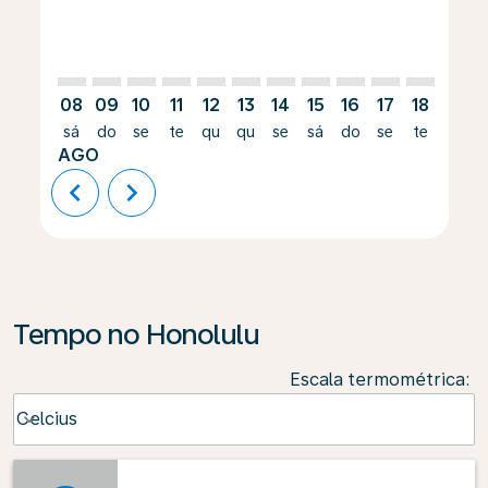
08
09
10
11
12
13
14
15
16
17
18
19
sá
do
se
te
qu
qu
se
sá
do
se
te
qu
AGO
chevron_left
chevron_right
Tempo no Honolulu
Escala termométrica
:
Weather unit option Celcius Selected
Celcius
keyboard_arrow_down