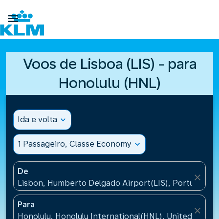

Voos de Lisboa (LIS) - para
Honolulu (HNL)
Ida e volta
expand_more
1 Passageiro, Classe Economy
expand_more
De
close
Lisbon, Humberto Delgado Airport(LIS), Portugal
Para
close
Honolulu, Honolulu International(HNL), United States