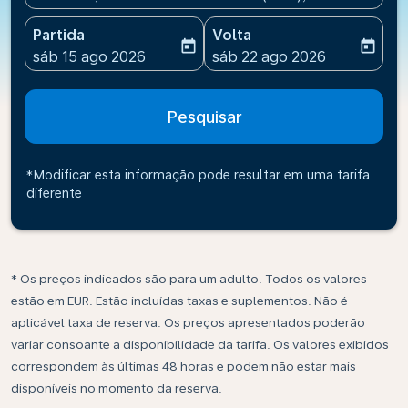
Partida
Volta
today
today
fc-booking-departure-date-aria-label
fc-booking-return-date-ari
sáb 15 ago 2026
sáb 22 ago 2026
Pesquisar
*Modificar esta informação pode resultar em uma tarifa
diferente
* Os preços indicados são para um adulto. Todos os valores
estão em EUR. Estão incluídas taxas e suplementos. Não é
aplicável taxa de reserva. Os preços apresentados poderão
variar consoante a disponibilidade da tarifa. Os valores exibidos
correspondem às últimas 48 horas e podem não estar mais
disponíveis no momento da reserva.