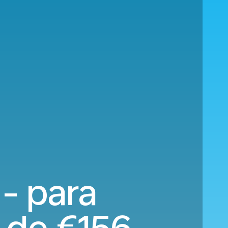
 - para
r de
€156