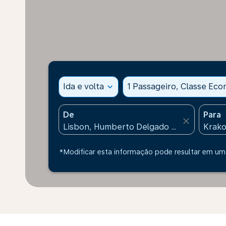
Ida e volta
expand_more
1 Passageiro, Classe Ec
De
Para
close
*Modificar esta informação pode resultar em uma