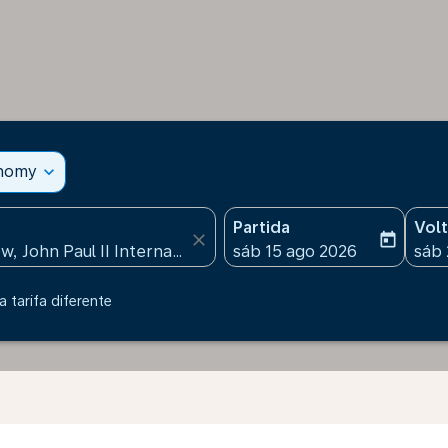
onomy
expand_more
Partida
Vol
close
today
fc-booking-departure-date
fc-b
sáb 15 ago 2026
sáb 
 tarifa diferente