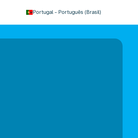
keyboard_arrow_down
Portugal
-
Português (Brasil)