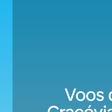
Voos d
Cracóvia