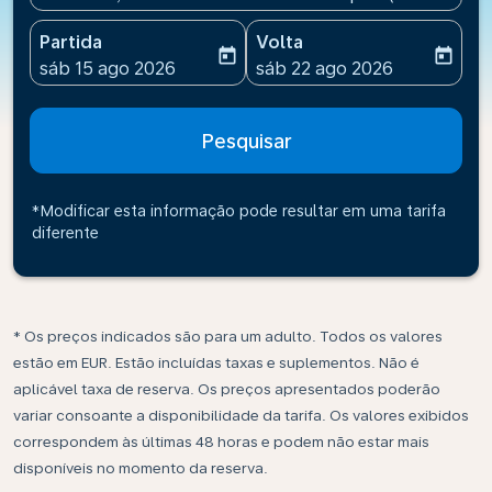
Partida
Volta
today
today
fc-booking-departure-date-aria-label
fc-booking-return-date-ari
sáb 15 ago 2026
sáb 22 ago 2026
Pesquisar
*Modificar esta informação pode resultar em uma tarifa
diferente
* Os preços indicados são para um adulto. Todos os valores
estão em EUR. Estão incluídas taxas e suplementos. Não é
aplicável taxa de reserva. Os preços apresentados poderão
variar consoante a disponibilidade da tarifa. Os valores exibidos
correspondem às últimas 48 horas e podem não estar mais
disponíveis no momento da reserva.