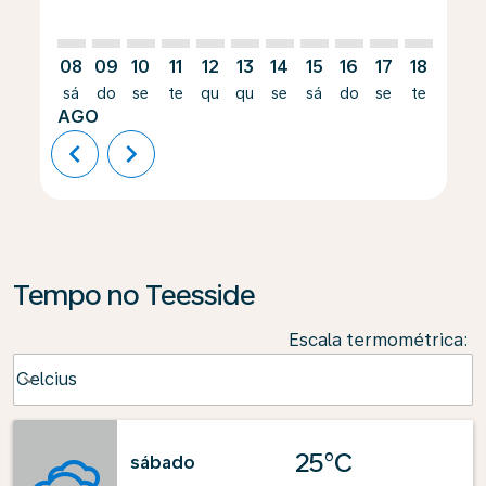
08
09
10
11
12
13
14
15
16
17
18
19
sá
do
se
te
qu
qu
se
sá
do
se
te
qu
AGO
chevron_left
chevron_right
Tempo no Teesside
Escala termométrica
:
Weather unit option Celcius Selected
Celcius
keyboard_arrow_down
25°C
sábado