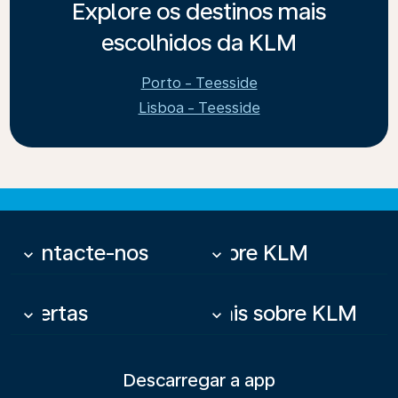
Explore os destinos mais
escolhidos da KLM
Porto - Teesside
Lisboa - Teesside
Contacte-nos
Sobre KLM
keyboard_arrow_down
keyboard_arrow_down
Ofertas
Mais sobre KLM
keyboard_arrow_down
keyboard_arrow_down
Descarregar a app