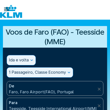

Voos de Faro (FAO) - Teesside
(MME)
Ida e volta
expand_more
1 Passageiro, Classe Economy
expand_more
De
close
Faro, Faro Airport(FAO), Portugal
Para
close
Teesside, Teesside International Airport(MME), Un