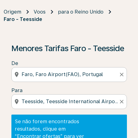
Origem
Voos
para o Reino Unido
Faro - Teesside
Se não forem encontrados resultados, clique em “Enco
Menores Tarifas Faro - Teesside
De
location_on
close
Para
location_on
close
Se não forem encontrados
resultados, clique em
“Encontrar ofertas” para ver