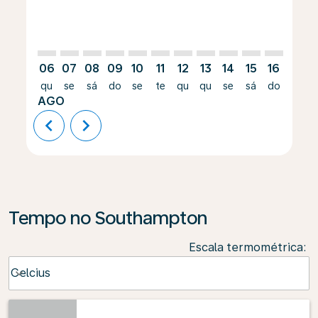
06
07
08
09
10
11
12
13
14
15
16
17
qu
se
sá
do
se
te
qu
qu
se
sá
do
se
AGO
chevron_left
chevron_right
Tempo no Southampton
Escala termométrica
:
Weather unit option Celcius Selected
Celcius
keyboard_arrow_down