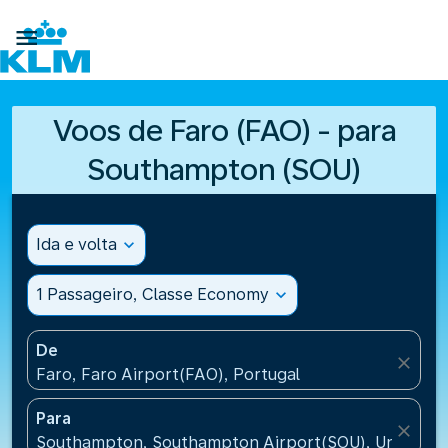

Voos de Faro (FAO) - para
Southampton (SOU)
Ida e volta
expand_more
1 Passageiro, Classe Economy
expand_more
De
close
Faro, Faro Airport(FAO), Portugal
Para
close
Southampton, Southampton Airport(SOU), United K