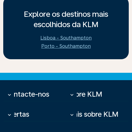
Explore os destinos mais
escolhidos da KLM
Lisboa - Southampton
Porto - Southampton
Contacte-nos
Sobre KLM
keyboard_arrow_down
keyboard_arrow_down
Ofertas
Mais sobre KLM
keyboard_arrow_down
keyboard_arrow_down