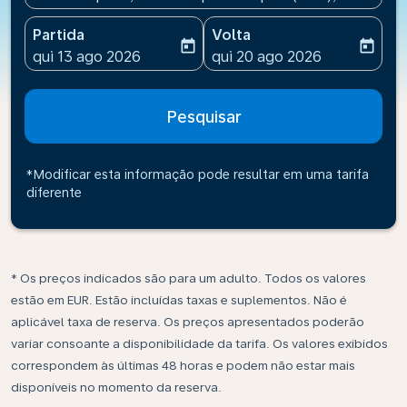
Partida
Volta
today
today
fc-booking-departure-date-aria-label
fc-booking-return-date-ari
qui 13 ago 2026
qui 20 ago 2026
Pesquisar
*Modificar esta informação pode resultar em uma tarifa
diferente
* Os preços indicados são para um adulto. Todos os valores
estão em EUR. Estão incluídas taxas e suplementos. Não é
aplicável taxa de reserva. Os preços apresentados poderão
variar consoante a disponibilidade da tarifa. Os valores exibidos
correspondem às últimas 48 horas e podem não estar mais
disponíveis no momento da reserva.