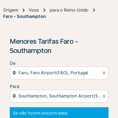
Origem
Voos
para o Reino Unido
Faro - Southampton
Se não forem encontrados resultados, clique em “Enco
Menores Tarifas Faro -
Southampton
De
location_on
close
Para
location_on
close
Se não forem encontrados