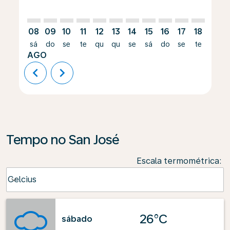
08
09
10
11
12
13
14
15
16
17
18
19
sá
do
se
te
qu
qu
se
sá
do
se
te
qu
AGO
chevron_left
chevron_right
Tempo no San José
Escala termométrica
:
Weather unit option Celcius Selected
Celcius
keyboard_arrow_down
26°C
sábado