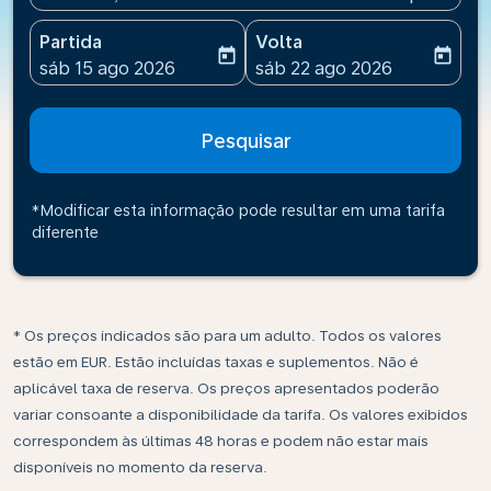
Partida
Volta
today
today
fc-booking-departure-date-aria-label
fc-booking-return-date-ari
sáb 15 ago 2026
sáb 22 ago 2026
Pesquisar
*Modificar esta informação pode resultar em uma tarifa
diferente
* Os preços indicados são para um adulto. Todos os valores
estão em EUR. Estão incluídas taxas e suplementos. Não é
aplicável taxa de reserva. Os preços apresentados poderão
variar consoante a disponibilidade da tarifa. Os valores exibidos
correspondem às últimas 48 horas e podem não estar mais
disponíveis no momento da reserva.