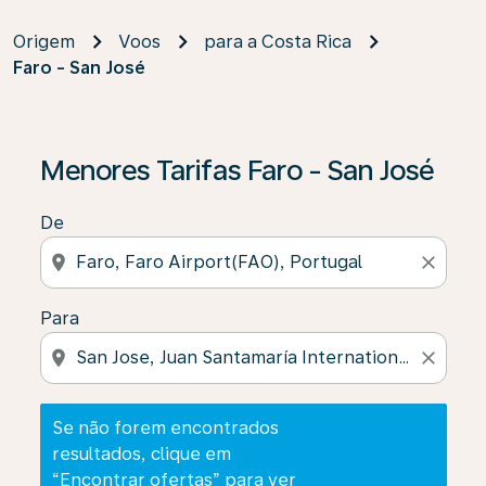
Origem
Voos
para a Costa Rica
Faro - San José
Se não forem encontrados resultados, clique em “Enco
Menores Tarifas Faro - San José
De
location_on
close
Para
location_on
close
Se não forem encontrados
resultados, clique em
“Encontrar ofertas” para ver