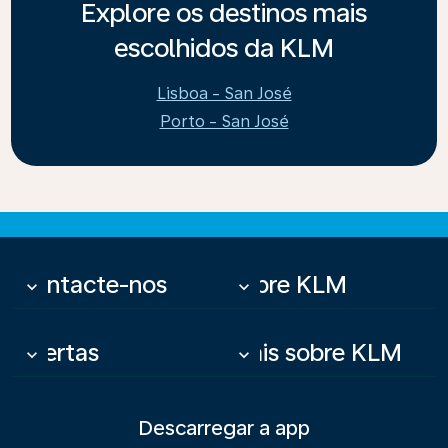
Explore os destinos mais
escolhidos da KLM
Lisboa - San José
Porto - San José
Contacte-nos
Sobre KLM
keyboard_arrow_down
keyboard_arrow_down
Ofertas
Mais sobre KLM
keyboard_arrow_down
keyboard_arrow_down
Descarregar a app