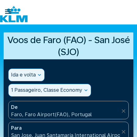

Voos de Faro (FAO) - San José
(SJO)
Ida e volta
expand_more
1 Passageiro, Classe Economy
expand_more
De
close
Faro, Faro Airport(FAO), Portugal
Para
close
San Jose, Juan Santamaría International Airport(SJO)