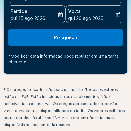
Partida
Volta
today
today
fc-booking-departure-date-aria-label
fc-booking-return-date-ari
qui 13 ago 2026
qui 20 ago 2026
Pesquisar
*Modificar esta informação pode resultar em uma tarifa
diferente
* Os preços indicados são para um adulto. Todos os valores
estão em EUR. Estão incluídas taxas e suplementos. Não é
aplicável taxa de reserva. Os preços apresentados poderão
variar consoante a disponibilidade da tarifa. Os valores exibidos
correspondem às últimas 48 horas e podem não estar mais
disponíveis no momento da reserva.