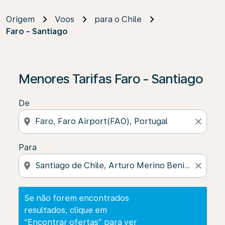
Origem
Voos
para o Chile
Faro - Santiago
Se não forem encontrados resultados, clique em “Enco
Menores Tarifas Faro - Santiago
De
location_on
close
Para
location_on
close
Se não forem encontrados
resultados, clique em
“Encontrar ofertas” para ver