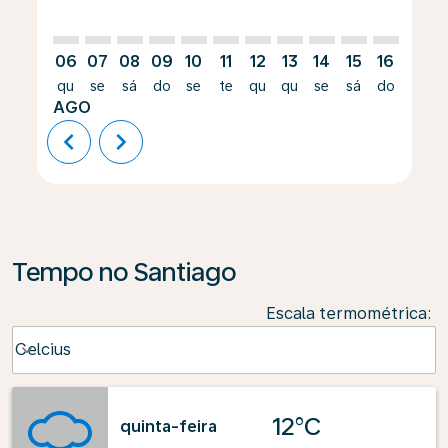
06
07
08
09
10
11
12
13
14
15
16
17
qu
se
sá
do
se
te
qu
qu
se
sá
do
se
AGO
chevron_left
chevron_right
Tempo no Santiago
Escala termométrica
:
Weather unit option Celcius Selected
Celcius
keyboard_arrow_down
12°C
quinta-feira