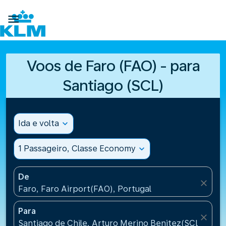

Voos de Faro (FAO) - para
Santiago (SCL)
Ida e volta
expand_more
1 Passageiro, Classe Economy
expand_more
De
close
Faro, Faro Airport(FAO), Portugal
Para
close
Santiago de Chile, Arturo Merino Benitez(SCL), Chil