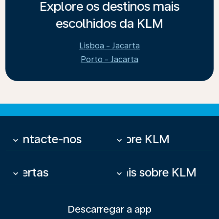
Explore os destinos mais
escolhidos da KLM
Lisboa - Jacarta
Porto - Jacarta
Contacte-nos
Sobre KLM
keyboard_arrow_down
keyboard_arrow_down
Ofertas
Mais sobre KLM
keyboard_arrow_down
keyboard_arrow_down
Descarregar a app