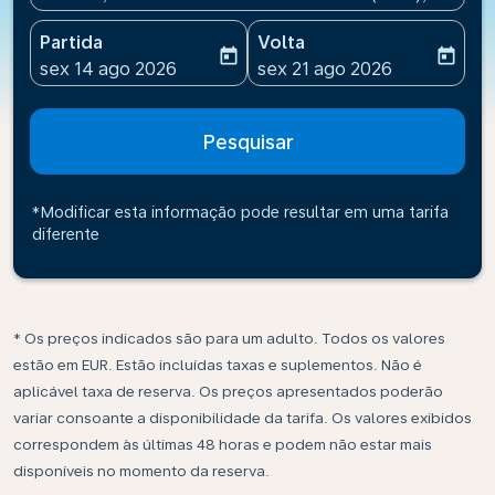
Partida
Volta
today
today
fc-booking-departure-date-aria-label
fc-booking-return-date-ari
sex 14 ago 2026
sex 21 ago 2026
Pesquisar
*Modificar esta informação pode resultar em uma tarifa
diferente
* Os preços indicados são para um adulto. Todos os valores
estão em EUR. Estão incluídas taxas e suplementos. Não é
aplicável taxa de reserva. Os preços apresentados poderão
variar consoante a disponibilidade da tarifa. Os valores exibidos
correspondem às últimas 48 horas e podem não estar mais
disponíveis no momento da reserva.