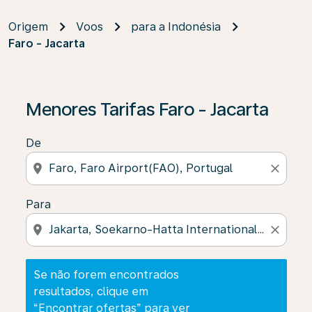
Origem
Voos
para a Indonésia
Faro - Jacarta
Se não forem encontrados resultados, clique em “Enco
Menores Tarifas Faro - Jacarta
De
location_on
close
Para
location_on
close
Se não forem encontrados
resultados, clique em
“Encontrar ofertas” para ver