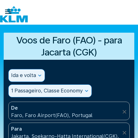

Voos de Faro (FAO) - para
Jacarta (CGK)
Ida e volta
expand_more
1 Passageiro, Classe Economy
expand_more
De
close
Faro, Faro Airport(FAO), Portugal
Para
close
Jakarta, Soekarno-Hatta International(CGK), Indone