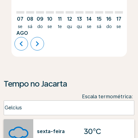
07
08
09
10
11
12
13
14
15
16
17
18
se
sá
do
se
te
qu
qu
se
sá
do
se
te
AGO
chevron_left
chevron_right
Tempo no Jacarta
Escala termométrica
:
Weather unit option Celcius Selected
Celcius
keyboard_arrow_down
30°C
sexta-feira