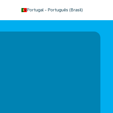
keyboard_arrow_down
Portugal
-
Português (Brasil)