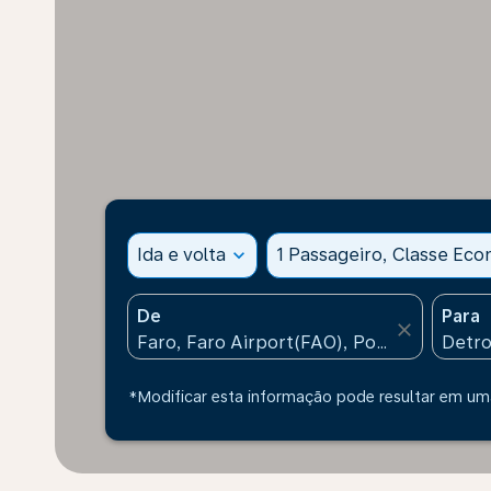
Ida e volta
expand_more
1 Passageiro, Classe Ec
De
Para
close
*Modificar esta informação pode resultar em uma