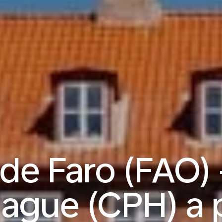
de Faro (FAO) 
gue (CPH) a p