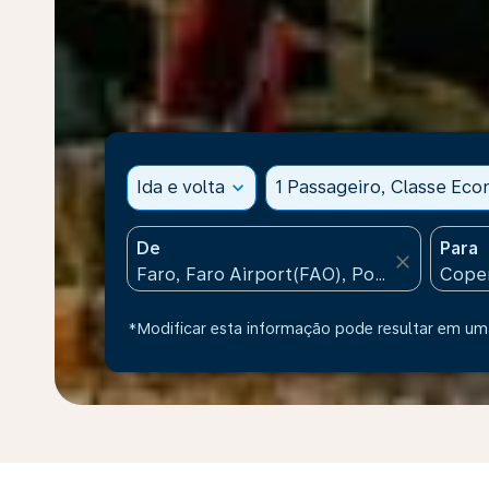
Ida e volta
expand_more
1 Passageiro, Classe Ec
De
Para
close
*Modificar esta informação pode resultar em uma