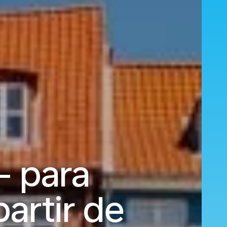
- para
artir de