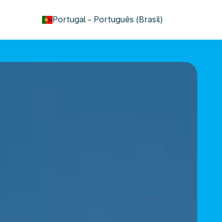
keyboard_arrow_down
Portugal
-
Português (Brasil)