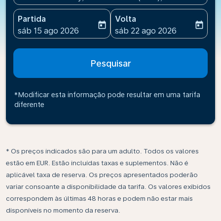
Partida
Volta
today
today
fc-booking-departure-date-aria-label
fc-booking-return-date-ari
sáb 15 ago 2026
sáb 22 ago 2026
Pesquisar
*Modificar esta informação pode resultar em uma tarifa
diferente
* Os preços indicados são para um adulto. Todos os valores
estão em EUR. Estão incluídas taxas e suplementos. Não é
aplicável taxa de reserva. Os preços apresentados poderão
variar consoante a disponibilidade da tarifa. Os valores exibidos
correspondem às últimas 48 horas e podem não estar mais
disponíveis no momento da reserva.