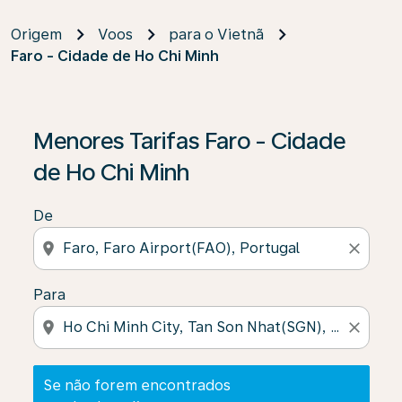
Origem
Voos
para o Vietnã
Faro - Cidade de Ho Chi Minh
Se não forem encontrados resultados, clique em “Enco
Menores Tarifas Faro - Cidade
de Ho Chi Minh
De
location_on
close
Para
location_on
close
Se não forem encontrados