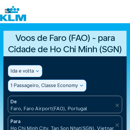

Voos de Faro (FAO) - para
Cidade de Ho Chi Minh (SGN)
Ida e volta
expand_more
1 Passageiro, Classe Economy
expand_more
De
close
Faro, Faro Airport(FAO), Portugal
Para
close
Ho Chi Minh City, Tan Son Nhat(SGN), Vietnam