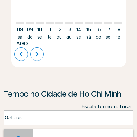
08
09
10
11
12
13
14
15
16
17
18
19
sá
do
se
te
qu
qu
se
sá
do
se
te
qu
AGO
chevron_left
chevron_right
Tempo no Cidade de Ho Chi Minh
Escala termométrica
:
Weather unit option Celcius Selected
Celcius
keyboard_arrow_down