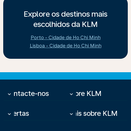
Explore os destinos mais
escolhidos da KLM
Porto - Cidade de Ho Chi Minh
Lisboa - Cidade de Ho Chi Minh
Contacte-nos
Sobre KLM
keyboard_arrow_down
keyboard_arrow_down
Ofertas
Mais sobre KLM
keyboard_arrow_down
keyboard_arrow_down