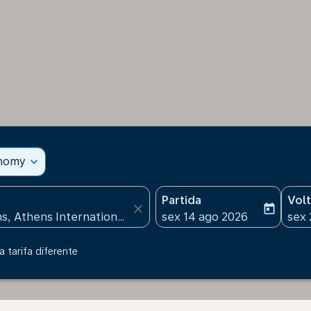
onomy
expand_more
Partida
Vol
close
today
fc-booking-departure-date
fc-b
sex 14 ago 2026
sex 
 tarifa diferente