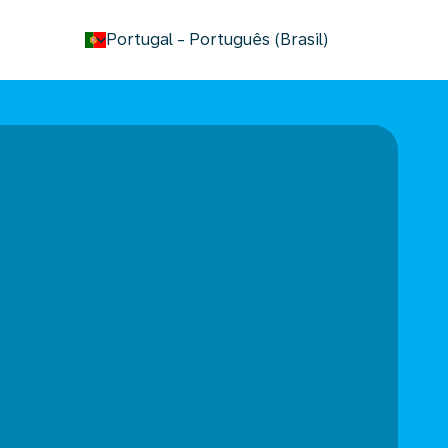
keyboard_arrow_down
Portugal
-
Português (Brasil)