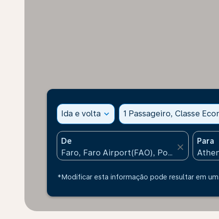
Ida e volta
expand_more
1 Passageiro, Classe Ec
De
Para
close
*Modificar esta informação pode resultar em uma