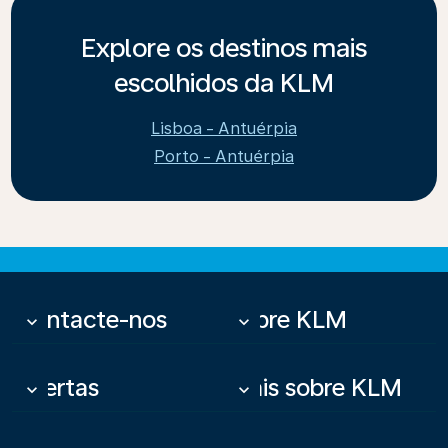
Explore os destinos mais
escolhidos da KLM
Lisboa - Antuérpia
Porto - Antuérpia
Contacte-nos
Sobre KLM
keyboard_arrow_down
keyboard_arrow_down
Ofertas
Mais sobre KLM
keyboard_arrow_down
keyboard_arrow_down