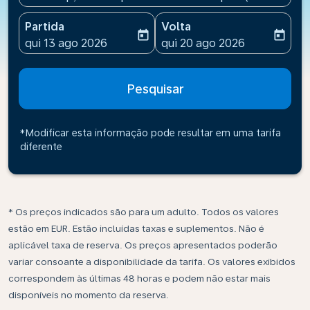
Partida
Volta
today
today
fc-booking-departure-date-aria-label
fc-booking-return-date-ari
qui 13 ago 2026
qui 20 ago 2026
Pesquisar
*Modificar esta informação pode resultar em uma tarifa
diferente
* Os preços indicados são para um adulto. Todos os valores
estão em EUR. Estão incluídas taxas e suplementos. Não é
aplicável taxa de reserva. Os preços apresentados poderão
variar consoante a disponibilidade da tarifa. Os valores exibidos
correspondem às últimas 48 horas e podem não estar mais
disponíveis no momento da reserva.