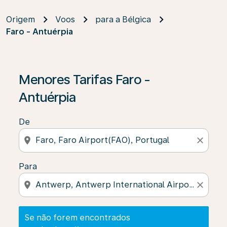
Origem
Voos
para a Bélgica
Faro - Antuérpia
Se não forem encontrados resultados, clique em “Enco
Menores Tarifas Faro -
Antuérpia
De
location_on
close
Para
location_on
close
Se não forem encontrados