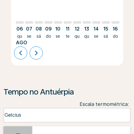
06
07
08
09
10
11
12
13
14
15
16
17
qu
se
sá
do
se
te
qu
qu
se
sá
do
se
AGO
chevron_left
chevron_right
Tempo no Antuérpia
Escala termométrica
:
Weather unit option Celcius Selected
Celcius
keyboard_arrow_down