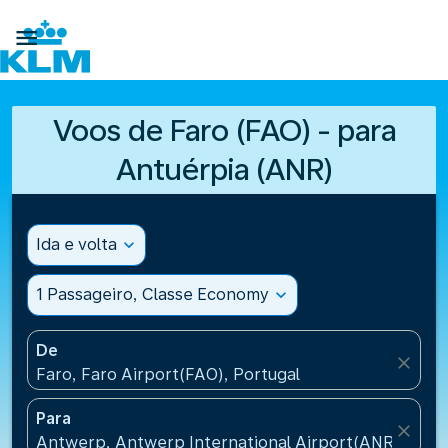

Voos de Faro (FAO) - para
Antuérpia (ANR)
Ida e volta
expand_more
1 Passageiro, Classe Economy
expand_more
De
close
Faro, Faro Airport(FAO), Portugal
Para
close
Antwerp, Antwerp International Airport(ANR), Belg